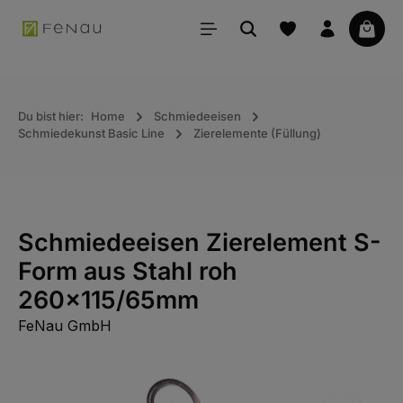
alt springen
Waren
Du bist hier:
Home
Schmiedeeisen
Schmiedekunst Basic Line
Zierelemente (Füllung)
Schmiedeeisen Zierelement S-
Form aus Stahl roh
260x115/65mm
FeNau GmbH
Bildergalerie überspringen