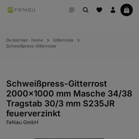
alt springen
Waren
Du bist hier:
Home
Gitterroste
Schweißpress-Gitterroste
Schweißpress-Gitterrost
2000x1000 mm Masche 34/38
Tragstab 30/3 mm S235JR
feuerverzinkt
FeNau GmbH