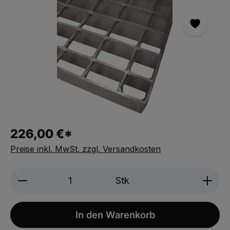
Bildergalerie überspringen
226,00 €*
Preise inkl. MwSt. zzgl. Versandkosten
Produkt Anzahl: Gib den gewünschten We
Stk
In den Warenkorb