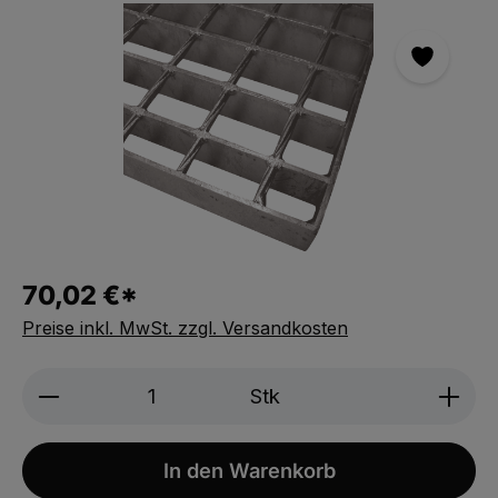
Bildergalerie überspringen
70,02 €*
Preise inkl. MwSt. zzgl. Versandkosten
Produkt Anzahl: Gib den gewünschten We
Stk
In den Warenkorb