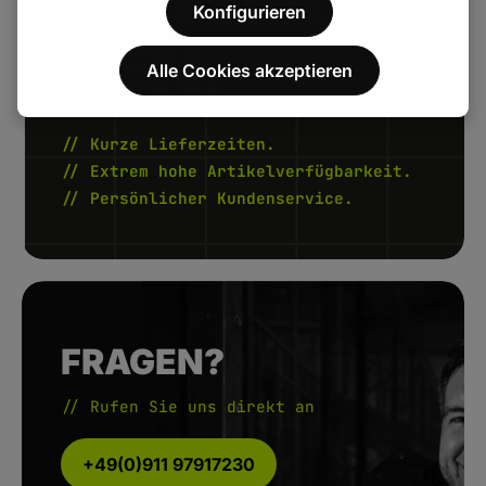
VERSPREC
Konfigurieren
HEN.
Alle Cookies akzeptieren
// Kurze Lieferzeiten.
// Extrem hohe Artikelverfügbarkeit.
// Persönlicher Kundenservice.
FRAGEN?
// Rufen Sie uns direkt an
+49(0)911 97917230