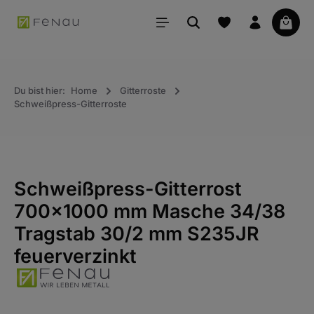
alt springen
Waren
Du bist hier:
Home
Gitterroste
Schweißpress-Gitterroste
Schweißpress-Gitterrost
700x1000 mm Masche 34/38
Tragstab 30/2 mm S235JR
feuerverzinkt