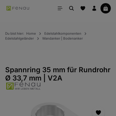
alt springen
Waren
Du bist hier:
Home
Edelstahlkomponenten
Edelstahlgeländer
Wandanker | Bodenanker
Spannring 35 mm für Rundrohr
Ø 33,7 mm | V2A
Bildergalerie überspringen