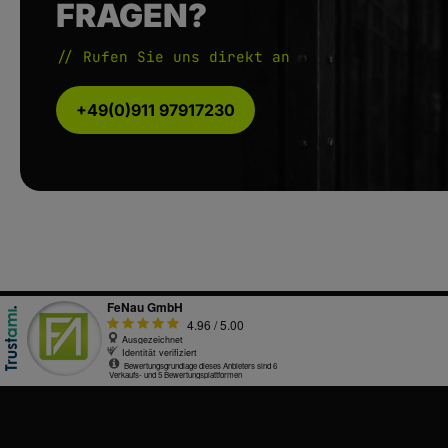
FRAGEN?
// Rufen Sie uns direkt an
+49(0)911 97917230