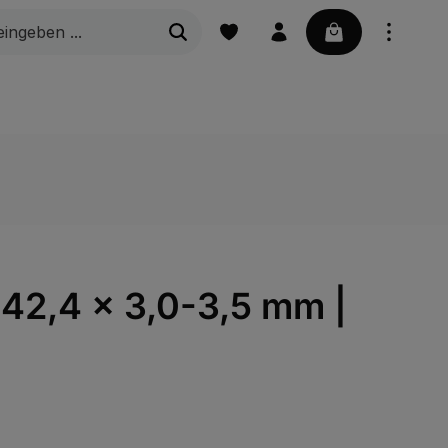
Warenkorb enth
stufen
Gitterroste
Marine | Bootszubehör
Ø 42,4 x 3,0-3,5 mm |