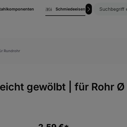
stahlkomponenten
Schmiedeeisen
Gitterrost
ür Rundrohr
leicht gewölbt | für Rohr 