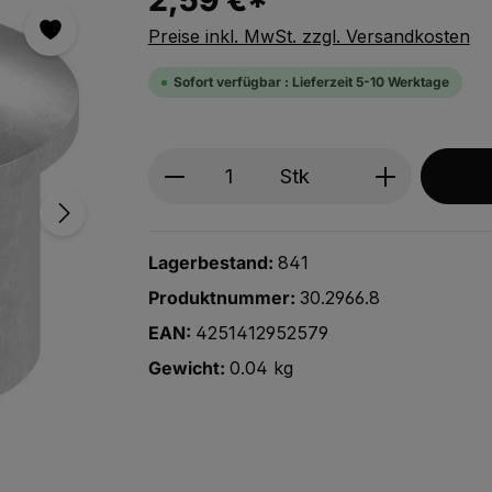
2,59 €*
Preise inkl. MwSt. zzgl. Versandkosten
Sofort verfügbar : Lieferzeit 5-10 Werktage
Produkt Anzahl: Gib den ge
Stk
Lagerbestand:
841
Produktnummer:
30.2966.8
EAN:
4251412952579
Gewicht:
0.04 kg