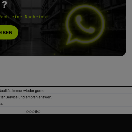
 ?
fach eine Nachricht
IBEN