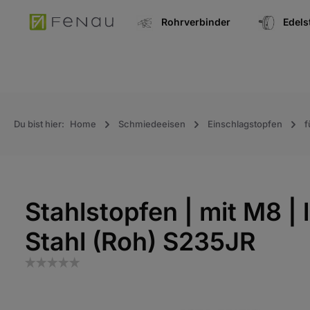
springen
Zur Hauptnavigation springen
Rohrverbinder
Edel
Du bist hier:
Home
Schmiedeeisen
Einschlagstopfen
f
Stahlstopfen | mit M8 | 
Stahl (Roh) S235JR
Bildergalerie überspringen