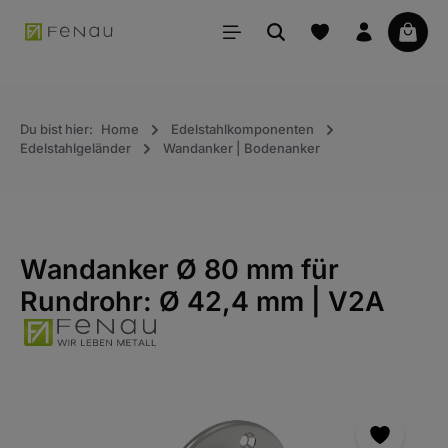
alt springen
Waren
Du bist hier:
Home
Edelstahlkomponenten
Edelstahlgeländer
Wandanker | Bodenanker
Wandanker Ø 80 mm für
Rundrohr: Ø 42,4 mm | V2A
Bildergalerie überspringen