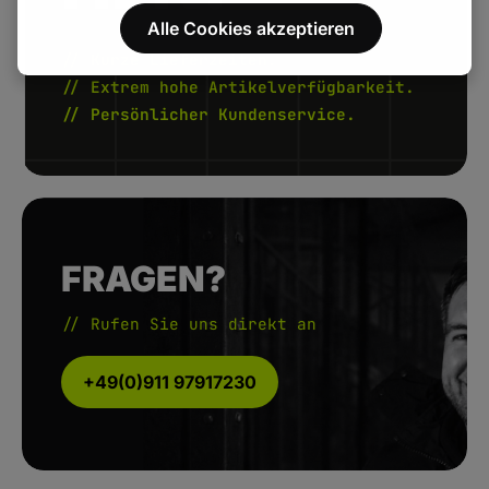
Alle Cookies akzeptieren
// Kurze Lieferzeiten.
// Extrem hohe Artikelverfügbarkeit.
// Persönlicher Kundenservice.
FRAGEN?
// Rufen Sie uns direkt an
+49(0)911 97917230