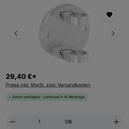
Bildergalerie überspringen
29,40 €*
Preise inkl. MwSt. zzgl. Versandkosten
Sofort verfügbar : Lieferzeit 5-10 Werktage
Produkt Anzahl: Gib den gewünschten We
Stk