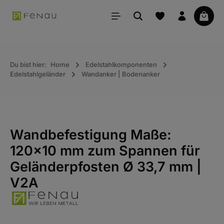
alt springen
Waren
Du bist hier:
Home
Edelstahlkomponenten
Edelstahlgeländer
Wandanker | Bodenanker
Wandbefestigung Maße:
120x10 mm zum Spannen für
Geländerpfosten Ø 33,7 mm |
V2A