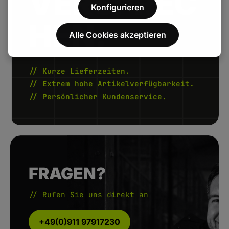
VERSPREC
Konfigurieren
HEN.
Alle Cookies akzeptieren
// Kurze Lieferzeiten.
// Extrem hohe Artikelverfügbarkeit.
// Persönlicher Kundenservice.
FRAGEN?
// Rufen Sie uns direkt an
+49(0)911 97917230