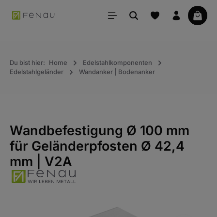
alt springen
Waren
Du bist hier:
Home
Edelstahlkomponenten
Edelstahlgeländer
Wandanker | Bodenanker
Wandbefestigung Ø 100 mm
für Geländerpfosten Ø 42,4
mm | V2A
Bildergalerie überspringen