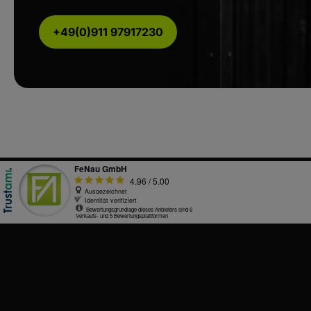
+49(0)911 97917230