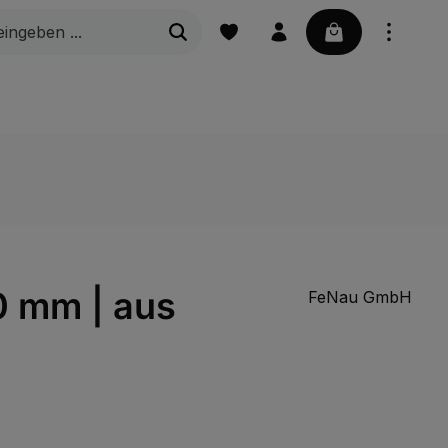
Warenkorb enth
ubehör
Schiebetorbeschläge
Verschlussstopfen u
0 mm | aus
FeNau GmbH