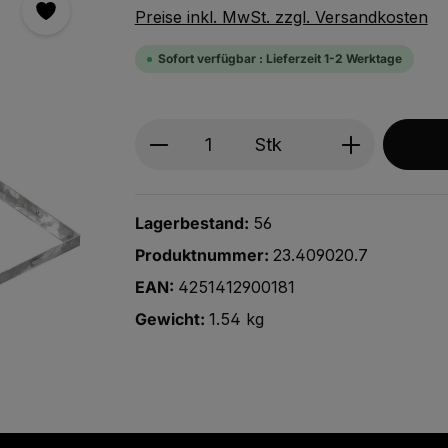
Preise inkl. MwSt. zzgl. Versandkosten
Sofort verfügbar : Lieferzeit 1-2 Werktage
Produkt Anzahl: Gib den ge
Stk
Lagerbestand:
56
Produktnummer:
23.409020.7
EAN:
4251412900181
Gewicht:
1.54 kg