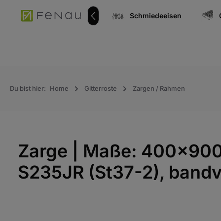
springen
Zur Hauptnavigation springen
Edelstahlkomponenten
Schmiedeeisen
Du bist hier:
Home
Gitterroste
Zargen / Rahmen
Zarge | Maße: 400x900
S235JR (St37-2), bandv
Bildergalerie überspringen