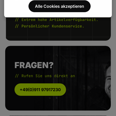
Alle Cookies akzeptieren
// Kurze Lieferzeiten.
// Extrem hohe Artikelverfügbarkeit.
// Persönlicher Kundenservice.
FRAGEN?
// Rufen Sie uns direkt an
+49(0)911 97917230