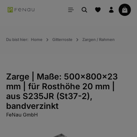
alt springen
Waren
Du bist hier:
Home
Gitterroste
Zargen / Rahmen
Zarge | Maße: 500x800x23
mm | für Rosthöhe 20 mm |
aus S235JR (St37-2),
bandverzinkt
FeNau GmbH
Bildergalerie überspringen