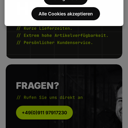
HEN.
Alle Cookies akzeptieren
// Kurze Lieferzeiten.
// Extrem hohe Artikelverfügbarkeit.
// Persönlicher Kundenservice.
FRAGEN?
// Rufen Sie uns direkt an
+49(0)911 97917230