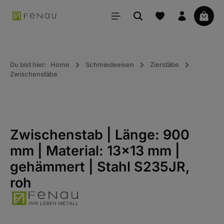
alt springen
Waren
Du bist hier:
Home
Schmiedeeisen
Zierstäbe
Zwischenstäbe
Zwischenstab | Länge: 900
mm | Material: 13x13 mm |
gehämmert | Stahl S235JR,
roh