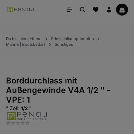
alt springen
Waren
Du bist hier:
Home
Edelstahlkomponenten
Marine | Bootsbedarf
Sonstiges
Borddurchlass mit
Außengewinde V4A 1/2 " -
VPE: 1
" Zoll:
1/2 "