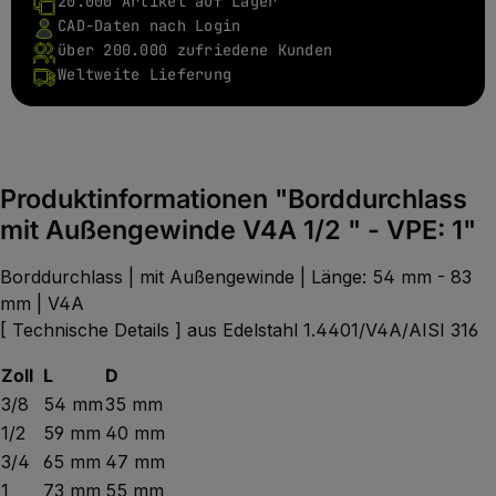
20.000 Artikel auf Lager
CAD-Daten nach Login
über 200.000 zufriedene Kunden
Weltweite Lieferung
Produktinformationen "Borddurchlass
mit Außengewinde V4A 1/2 " - VPE: 1"
Borddurchlass | mit Außengewinde | Länge: 54 mm - 83
mm | V4A
[ Technische Details ] aus Edelstahl 1.4401/V4A/AISI 316
Zoll
L
D
3/8
54 mm
35 mm
1/2
59 mm
40 mm
3/4
65 mm
47 mm
1
73 mm
55 mm