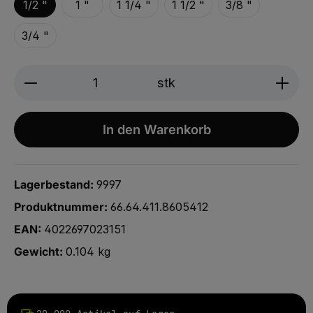
1/2 "
1 "
1 1/4 "
1 1/2 "
3/8 "
3/4 "
Produkt Anzahl: Gib den gewünschten We
stk
In den Warenkorb
Lagerbestand:
9997
Produktnummer:
66.64.411.8605412
EAN:
4022697023151
Gewicht:
0.104 kg