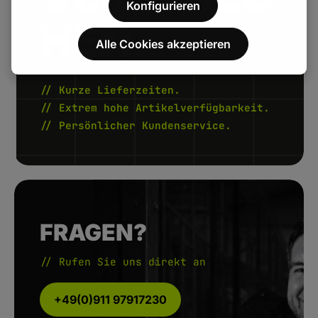
Konfigurieren
HEN.
Alle Cookies akzeptieren
// Kurze Lieferzeiten.
// Extrem hohe Artikelverfügbarkeit.
// Persönlicher Kundenservice.
FRAGEN?
// Rufen Sie uns direkt an
+49(0)911 97917230