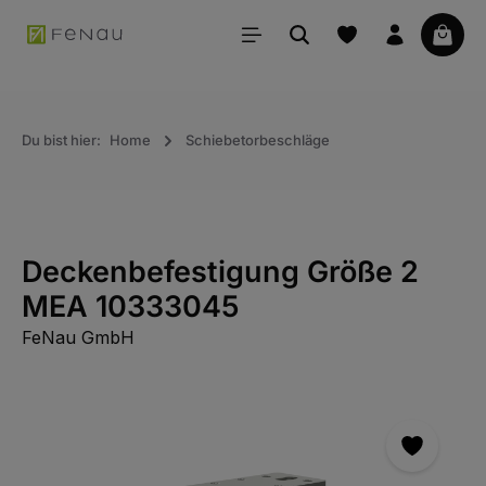
alt springen
Waren
Du bist hier:
Home
Schiebetorbeschläge
Deckenbefestigung Größe 2
MEA 10333045
FeNau GmbH
Bildergalerie überspringen