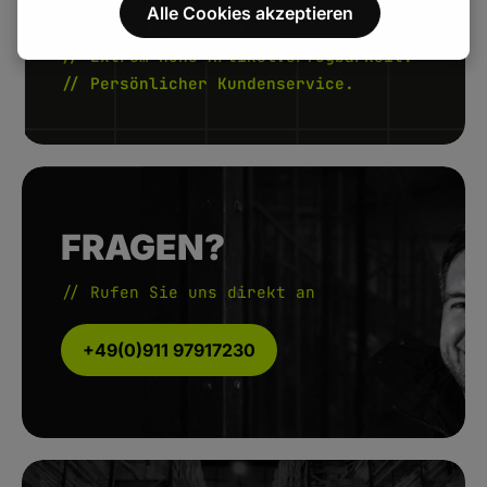
Alle Cookies akzeptieren
// Kurze Lieferzeiten.
// Extrem hohe Artikelverfügbarkeit.
// Persönlicher Kundenservice.
FRAGEN?
// Rufen Sie uns direkt an
+49(0)911 97917230