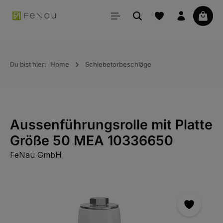
alt springen
Waren
Du bist hier:
Home
Schiebetorbeschläge
Aussenführungsrolle mit Platte
Größe 50 MEA 10336650
FeNau GmbH
Bildergalerie überspringen