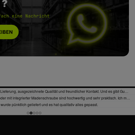
 ?
fach eine Nachricht
IBEN