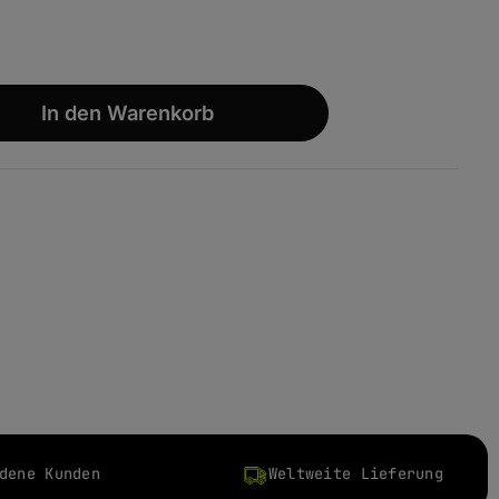
wünschten Wert ein oder benutze die S
In den Warenkorb
dene Kunden
Weltweite Lieferung