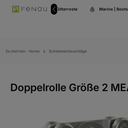
springen
Zur Hauptnavigation springen
Gitterroststufen
Gitterroste
Marine | Boot
Du bist hier:
Home
Schiebetorbeschläge
Doppelrolle Größe 2 M
Bildergalerie überspringen