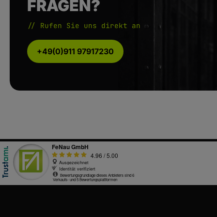
FRAGEN?
// Rufen Sie uns direkt an
+49(0)911 97917230