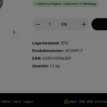
Sofort verfügbar : Lieferzeit 1-2 Werktage
Produkt Anzahl: Gib den ge
Stk
Lagerbestand:
1012
Produktnummer:
60.0091.7
EAN:
4251412906329
Gewicht:
1.1 kg
-Daten nach Login
über 200.000 zufrie