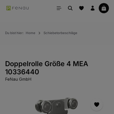
alt springen
Waren
Du bist hier:
Home
Schiebetorbeschläge
Doppelrolle Größe 4 MEA
10336440
FeNau GmbH
Bildergalerie überspringen