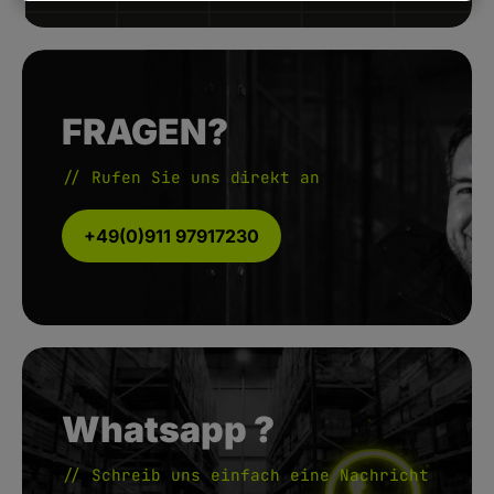
FRAGEN?
// Rufen Sie uns direkt an
+49(0)911 97917230
Whatsapp ?
// Schreib uns einfach eine Nachricht