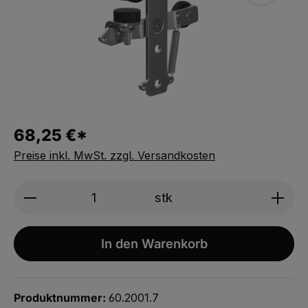
68,25 €*
Preise inkl. MwSt. zzgl. Versandkosten
Produkt Anzahl: Gib den gewünschten We
stk
In den Warenkorb
Produktnummer:
60.2001.7