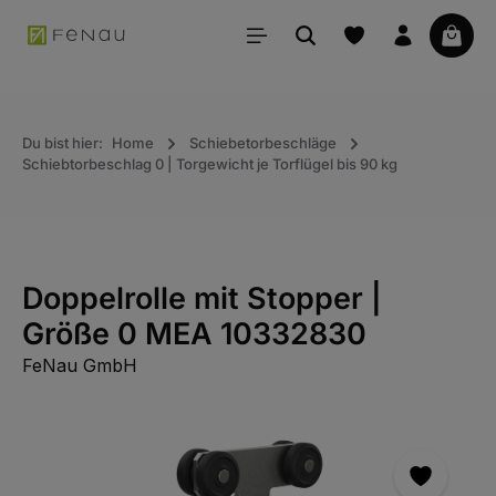
alt springen
Waren
Du bist hier:
Home
Schiebetorbeschläge
Schiebtorbeschlag 0 | Torgewicht je Torflügel bis 90 kg
Doppelrolle mit Stopper |
Größe 0 MEA 10332830
FeNau GmbH
Bildergalerie überspringen