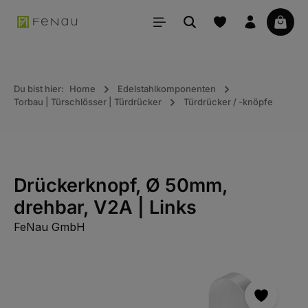
alt springen
Waren
Du bist hier:
Home
Edelstahlkomponenten
Torbau | Türschlösser | Türdrücker
Türdrücker / -knöpfe
Drückerknopf, Ø 50mm,
drehbar, V2A | Links
FeNau GmbH
Bildergalerie überspringen