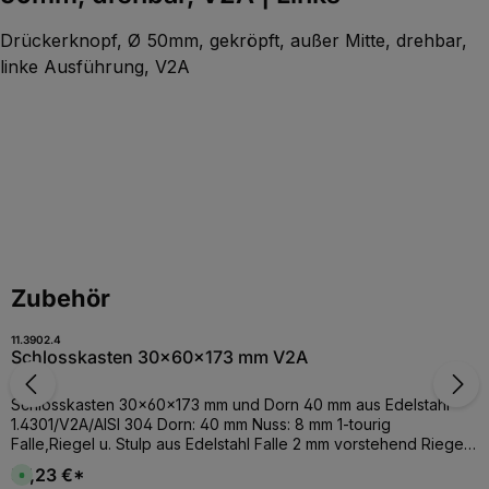
Drückerknopf, Ø 50mm, gekröpft, außer Mitte, drehbar,
linke Ausführung, V2A
Produktgalerie überspringen
Zubehör
11.3902.4
Schlosskasten 30x60x173 mm V2A
Schlosskasten 30x60x173 mm und Dorn 40 mm aus Edelstahl
1.4301/V2A/AISI 304 Dorn: 40 mm Nuss: 8 mm 1-tourig
Falle,Riegel u. Stulp aus Edelstahl Falle 2 mm vorstehend Riegel
2 mm vorstehend mit 2 Kunststoffringen und 4
57,23 €*
S
Edelstahlschrauben
o