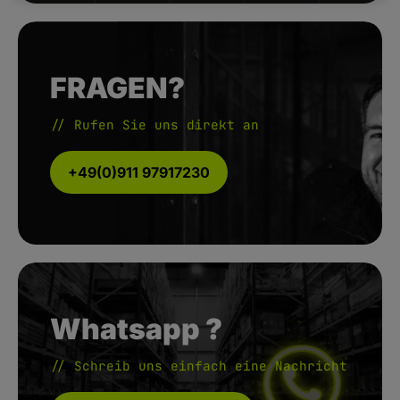
FRAGEN?
// Rufen Sie uns direkt an
+49(0)911 97917230
Whatsapp ?
// Schreib uns einfach eine Nachricht