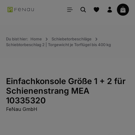
alt springen
Waren
Du bist hier:
Home
Schiebetorbeschläge
Schiebtorbeschlag 2 | Torgewicht je Torflügel bis 400 kg
Einfachkonsole Größe 1 + 2 für
Schienenstrang MEA
10335320
FeNau GmbH
Bildergalerie überspringen