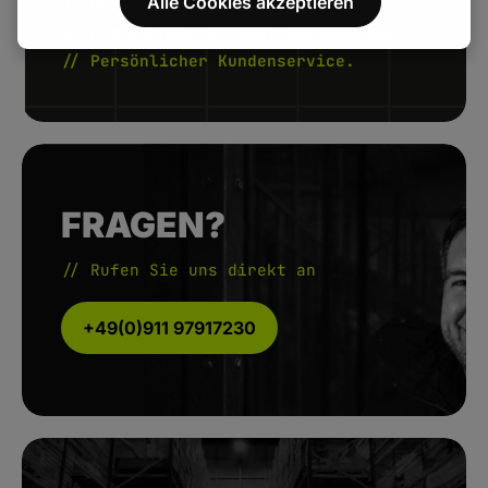
Alle Cookies akzeptieren
// Kurze Lieferzeiten.
// Extrem hohe Artikelverfügbarkeit.
// Persönlicher Kundenservice.
FRAGEN?
// Rufen Sie uns direkt an
+49(0)911 97917230