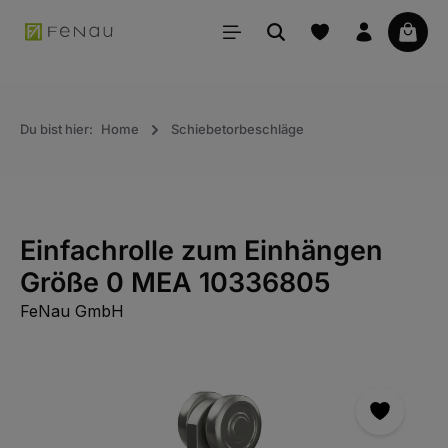
alt springen
Waren
Du bist hier:
Home
Schiebetorbeschläge
Einfachrolle zum Einhängen
Größe 0 MEA 10336805
FeNau GmbH
Bildergalerie überspringen