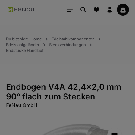
alt springen
Waren
Du bist hier:
Home
Edelstahlkomponenten
Edelstahlgeländer
Steckverbindungen
Endstücke Handlauf
Endbogen V4A 42,4x2,0 mm
90° flach zum Stecken
FeNau GmbH
Bildergalerie überspringen