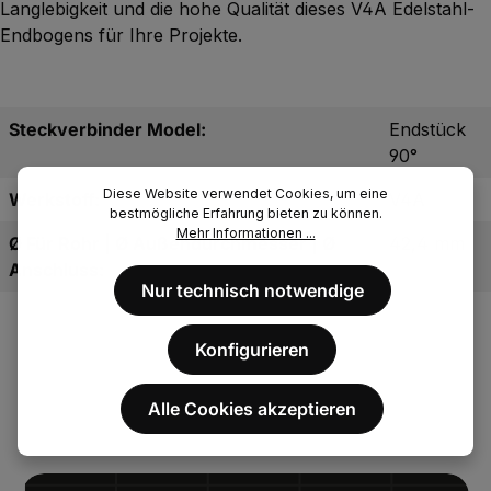
Langlebigkeit und die hohe Qualität dieses V4A Edelstahl-
Endbogens für Ihre Projekte.
Steckverbinder Model:
Endstück
90°
Diese Website verwendet Cookies, um eine
Werkstoff:
V4A
bestmögliche Erfahrung bieten zu können.
Mehr Informationen ...
Ø Für Rohr | Ø Außendurchmesser | Ø
42,4 mm
Anschluss:
Nur technisch notwendige
Konfigurieren
Alle Cookies akzeptieren