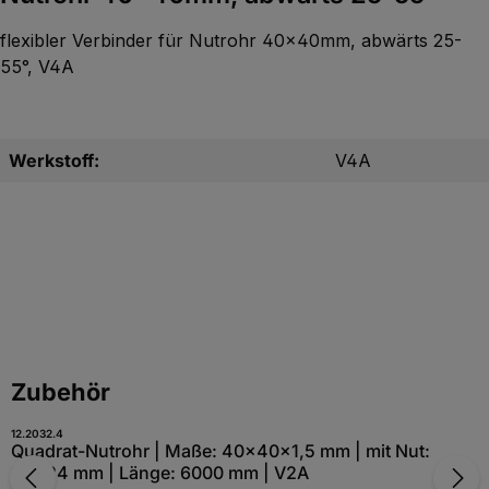
flexibler Verbinder für Nutrohr 40x40mm, abwärts 25-
55°, V4A
Werkstoff:
V4A
Produktgalerie überspringen
Zubehör
12.2032.4
Quadrat-Nutrohr | Maße: 40x40x1,5 mm | mit Nut:
24x24 mm | Länge: 6000 mm | V2A