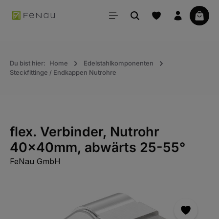
alt springen
Waren
Du bist hier:
Home
Edelstahlkomponenten
Steckfittinge / Endkappen Nutrohre
flex. Verbinder, Nutrohr
40x40mm, abwärts 25-55°
FeNau GmbH
Bildergalerie überspringen