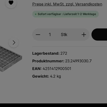
Preise inkl. MwSt. zzgl. Versandkosten
Sofort verfügbar : Lieferzeit 1-2 Werktage
Produkt Anzahl: Gib den ge
Stk
Lagerbestand:
272
Produktnummer:
23.24993030.7
EAN:
4251412900501
Gewicht:
4.2 kg