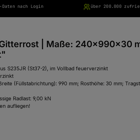
-Daten nach Login
über 200.000 zufrie
-Gitterrost | Maße: 240x990x30
t"
s S235JR (St37-2), im Vollbad feuerverzinkt
rzinkt
 Breite (Füllstabrichtung): 990 mm; Rosthöhe: 30 mm; Trag
ässige Radlast: 9,00 kN
n aufliegen!