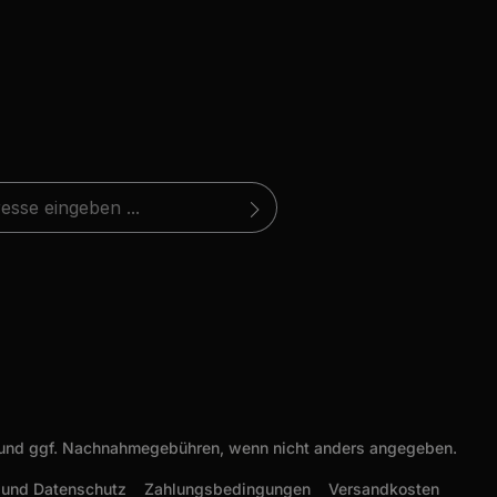
*
atenschutzbestimmungen
zur Kenntnis
eite ist durch reCAPTCHA geschützt und es gelten die
 (*) markierten Felder sind
 die
hutzrichtlinie
AGB
gelesen und bin mit ihnen
und
Nutzungsbedingungen
.
und ggf. Nachnahmegebühren, wenn nicht anders angegeben.
 und Datenschutz
Zahlungsbedingungen
Versandkosten