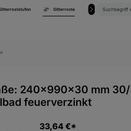
Gitterroststufen
Gitterroste
Marine | Bootsz
st
Maße: 240x990x30 mm 30/
lbad feuerverzinkt
33,64 €*