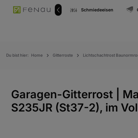
springen
Zur Hauptnavigation springen
Edelstahlkomponenten
Schmiedeeisen
Du bist hier:
Home
Gitterroste
Lichtschachtrost Baunormro
Garagen-Gitterrost | 
S235JR (St37-2), im Vol
Bildergalerie überspringen