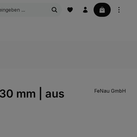
Warenkorb enth
ubehör
Schiebetorbeschläge
Verschlussstopfen u
30 mm | aus
FeNau GmbH