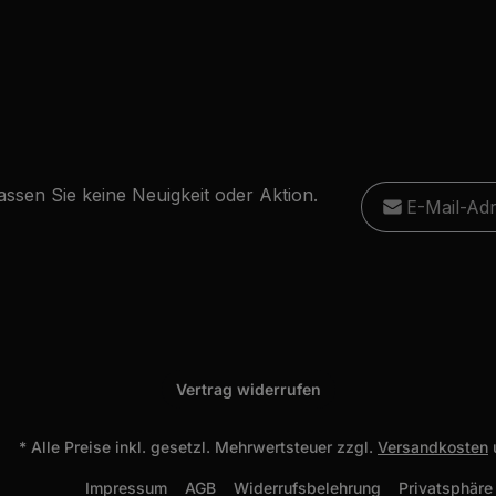
E-Mail-Adresse
ssen Sie keine Neuigkeit oder Aktion.
Ich habe die
D
Diese S
Die mit einem Stern
genommen und
Datensc
Pflichtfelder.
einverstanden.
Vertrag widerrufen
* Alle Preise inkl. gesetzl. Mehrwertsteuer zzgl.
Versandkosten
Impressum
AGB
Widerrufsbelehrung
Privatsphäre