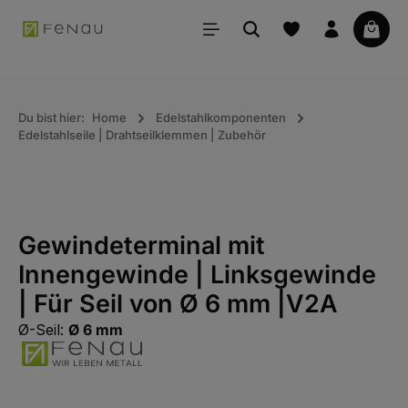
alt springen
Waren
Du bist hier:
Home
Edelstahlkomponenten
Edelstahlseile | Drahtseilklemmen | Zubehör
Gewindeterminal mit
Innengewinde | Linksgewinde
| Für Seil von Ø 6 mm |V2A
Ø-Seil:
Ø 6 mm