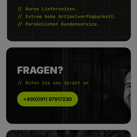
-
1
// Kurze Lieferzeiten.
0
W
// Extrem hohe Artikelverfügbarkeit.
e
r
// Persönlicher Kundenservice.
k
t
a
g
e
FRAGEN?
// Rufen Sie uns direkt an
+49(0)911 97917230