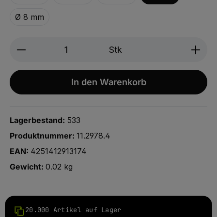
Ø 8 mm
Produkt Anzahl: Gib den gewünschten We
Stk
In den Warenkorb
Lagerbestand:
533
Produktnummer:
11.2978.4
EAN:
4251412913174
Gewicht:
0.02 kg
20.000 Artikel auf Lager