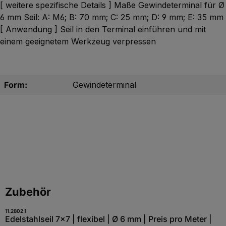
[ weitere spezifische Details ] Maße Gewindeterminal für Ø
6 mm Seil: A: M6; B: 70 mm; C: 25 mm; D: 9 mm; E: 35 mm
[ Anwendung ] Seil in den Terminal einführen und mit
einem geeignetem Werkzeug verpressen
Form:
Gewindeterminal
Produktgalerie überspringen
Zubehör
11.2802.1
Edelstahlseil 7x7 | flexibel | Ø 6 mm | Preis pro Meter |