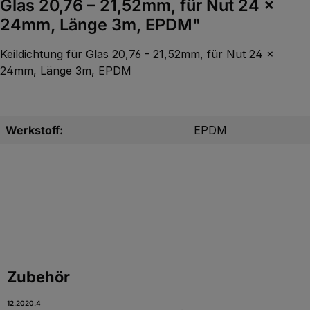
Glas 20,76 – 21,52mm, für Nut 24 x
24mm, Länge 3m, EPDM"
Keildichtung für Glas 20,76 - 21,52mm, für Nut 24 x
24mm, Länge 3m, EPDM
Werkstoff:
EPDM
Produktgalerie überspringen
Zubehör
12.2020.4