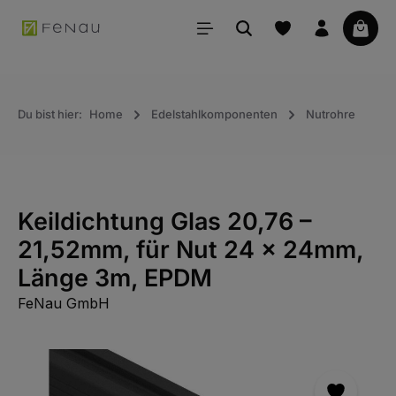
alt springen
Waren
Du bist hier:
Home
Edelstahlkomponenten
Nutrohre
Keildichtung Glas 20,76 –
21,52mm, für Nut 24 x 24mm,
Länge 3m, EPDM
FeNau GmbH
Bildergalerie überspringen