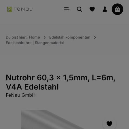
alt springen
Waren
Du bist hier:
Home
Edelstahlkomponenten
Edelstahlrohre | Stangenmaterial
Nutrohr 60,3 x 1,5mm, L=6m,
V4A Edelstahl
FeNau GmbH
Bildergalerie überspringen