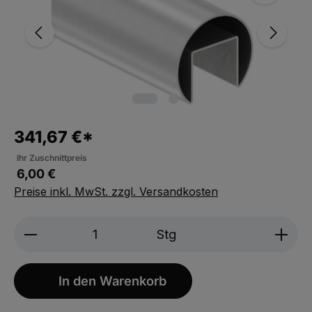
341,67 €*
Ihr Zuschnittpreis
6,00 €
Preise inkl. MwSt. zzgl. Versandkosten
Produkt Anzahl: Gib den gewünschten We
Stg
In den Warenkorb