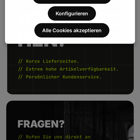
FENAU.
VERSPREC
Konfigurieren
Alle Cookies akzeptieren
HEN.
// Kurze Lieferzeiten.
// Extrem hohe Artikelverfügbarkeit.
// Persönlicher Kundenservice.
FRAGEN?
// Rufen Sie uns direkt an