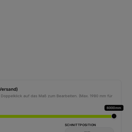
wünschten Wert ein oder benutze die S
Versand)
2. Doppelklick auf das Maß zum Bearbeiten. (Max. 1980 mm für
6000
SCHNITTPOSITION