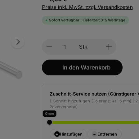
Preise inkl. MwSt. zzgl. Versandkosten
Sofort verfügbar : Lieferzeit 3-5 Werktage
Produkt Anzahl: Gib den ge
Stk
In den Warenkorb
Zuschnitt-Service nutzen (Günstigerer 
1. Schnitt hinzufügen (Toleranz: +/- 5 mm) | 
Paketversand)
0
+
−
Hinzufügen
Entfernen