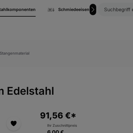
stahlkomponenten
Schmiedeeisen
Gitterrost
 Stangenmaterial
 Edelstahl
91,56 €*
Ihr Zuschnittpreis
6,00 €