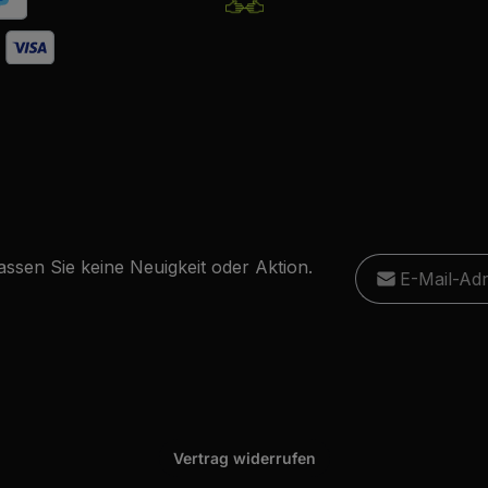
E-Mail-Adresse
ssen Sie keine Neuigkeit oder Aktion.
Ich habe die
D
Diese S
Die mit einem Stern
genommen und
Datensc
Pflichtfelder.
einverstanden.
Vertrag widerrufen