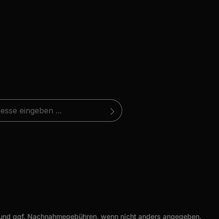
*
atenschutzbestimmungen
zur Kenntnis
eite ist durch reCAPTCHA geschützt und es gelten die
 (*) markierten Felder sind
 die
hutzrichtlinie
AGB
gelesen und bin mit ihnen
und
Nutzungsbedingungen
.
und ggf. Nachnahmegebühren, wenn nicht anders angegeben.