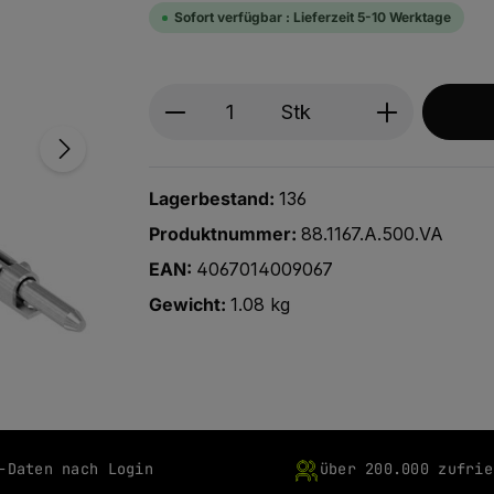
Sofort verfügbar : Lieferzeit 5-10 Werktage
Produkt Anzahl: Gib den ge
Stk
Lagerbestand:
136
Produktnummer:
88.1167.A.500.VA
EAN:
4067014009067
Gewicht:
1.08 kg
-Daten nach Login
über 200.000 zufrie