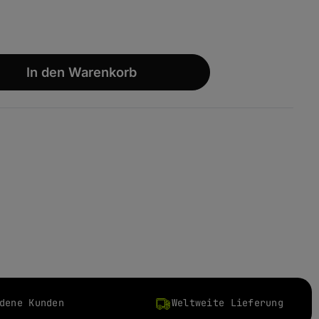
wünschten Wert ein oder benutze die S
In den Warenkorb
dene Kunden
Weltweite Lieferung