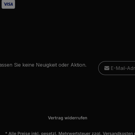
E-Mail-Adresse
ssen Sie keine Neuigkeit oder Aktion.
Ich habe die
D
Diese S
Die mit einem Stern
genommen und
Datensc
Pflichtfelder.
einverstanden.
Vertrag widerrufen
* Alle Preise inkl. gesetzl. Mehrwertsteuer zzgl.
Versandkosten