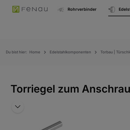
springen
Zur Hauptnavigation springen
Rohrverbinder
Edel
Du bist hier:
Home
Edelstahlkomponenten
Torbau | Türschl
Torriegel zum Anschra
Bildergalerie überspringen