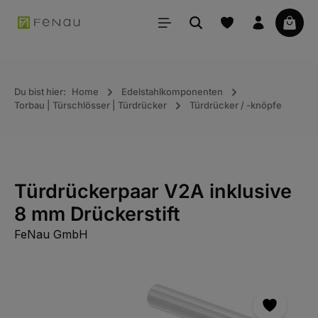
alt springen
Waren
Du bist hier:
Home
Edelstahlkomponenten
Torbau | Türschlösser | Türdrücker
Türdrücker / -knöpfe
Türdrückerpaar V2A inklusive
8 mm Drückerstift
FeNau GmbH
Bildergalerie überspringen