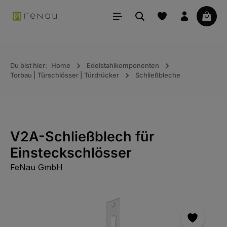
alt springen
Waren
Du bist hier:
Home
Edelstahlkomponenten
Torbau | Türschlösser | Türdrücker
Schließbleche
V2A-Schließblech für
Einsteckschlösser
FeNau GmbH
Bildergalerie überspringen