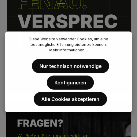
FENAU.
VERSPREC
HEN.
Diese Website verwendet Cookies, um eine
bestmögliche Erfahrung bieten zu können.
Mehr Informationen ...
// Kurze Lieferzeiten.
Nur technisch notwendige
// Extrem hohe Artikelverfügbarkeit.
// Persönlicher Kundenservice.
Konfigurieren
Alle Cookies akzeptieren
FRAGEN?
// Rufen Sie uns direkt an