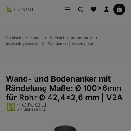
alt springen
Waren
Du bist hier:
Home
Edelstahlkomponenten
Edelstahlgeländer
Wandanker | Bodenanker
Wand- und Bodenanker mit
Rändelung Maße: Ø 100x6mm
für Rohr Ø 42,4x2,6 mm | V2A
Bildergalerie überspringen