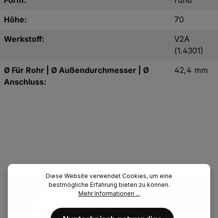
Form:
rund
Höhe:
70
Werkstoff:
V2A
(1.4301)
Ø Für Rohr | Ø Außendurchmesser | Ø
42,4 mm
Anschluss:
Diese Website verwendet Cookies, um eine
bestmögliche Erfahrung bieten zu können.
UNSER.
Mehr Informationen ...