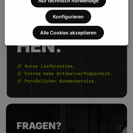
FENAU.
Nur technisch notwendige
Konfigurieren
VERSPREC
Alle Cookies akzeptieren
HEN.
// Kurze Lieferzeiten.
// Extrem hohe Artikelverfügbarkeit.
// Persönlicher Kundenservice.
FRAGEN?