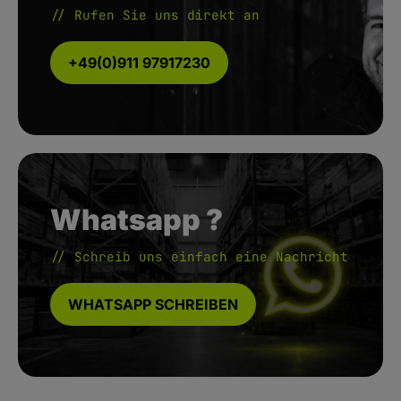
// Rufen Sie uns direkt an
+49(0)911 97917230
Whatsapp ?
// Schreib uns einfach eine Nachricht
WHATSAPP SCHREIBEN