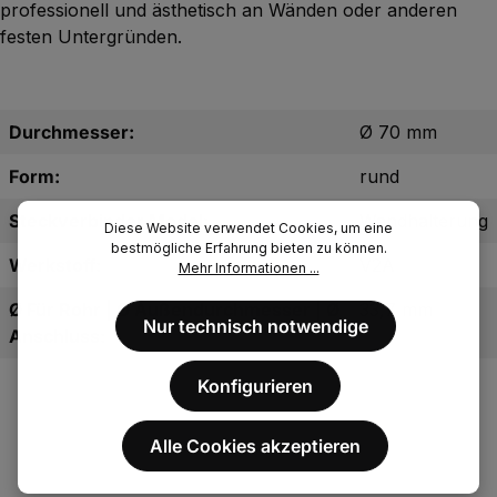
professionell und ästhetisch an Wänden oder anderen
festen Untergründen.
Durchmesser:
Ø 70 mm
Form:
rund
Steckverbinder Model:
Wandhalterung
Diese Website verwendet Cookies, um eine
bestmögliche Erfahrung bieten zu können.
Werkstoff:
V2A
Mehr Informationen ...
Ø Für Rohr | Ø Außendurchmesser | Ø
33,7 mm
Nur technisch notwendige
Anschluss:
Konfigurieren
Alle Cookies akzeptieren