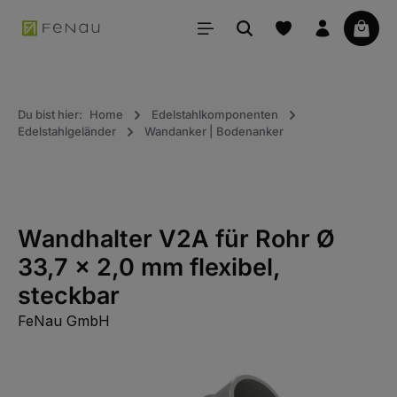
alt springen
Waren
Du bist hier:
Home
Edelstahlkomponenten
Edelstahlgeländer
Wandanker | Bodenanker
Wandhalter V2A für Rohr Ø
33,7 x 2,0 mm flexibel,
steckbar
FeNau GmbH
Bildergalerie überspringen