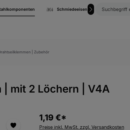
stahlkomponenten
Schmiedeeisen
Gitterrost
 Drahtseilklemmen | Zubehör
| mit 2 Löchern | V4A
1,19 €*
Preise inkl. MwSt. zzgl. Versandkosten