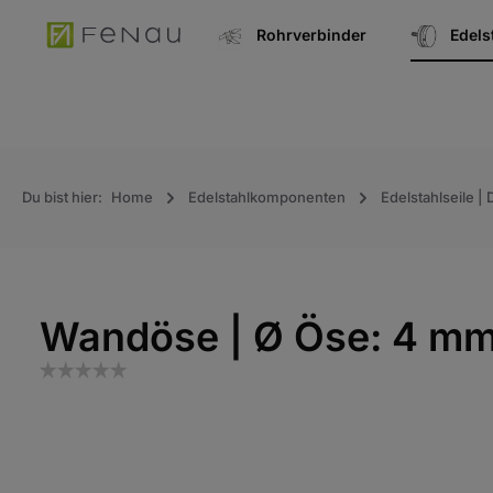
springen
Zur Hauptnavigation springen
Rohrverbinder
Edel
Du bist hier:
Home
Edelstahlkomponenten
Edelstahlseile |
Wandöse | Ø Öse: 4 mm 
Bildergalerie überspringen