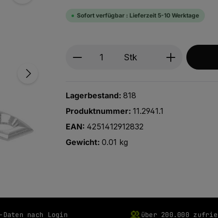
Sofort verfügbar : Lieferzeit 5-10 Werktage
Produkt Anzahl: Gib den ge
Stk
Lagerbestand:
818
Produktnummer:
11.2941.1
EAN:
4251412912832
Gewicht:
0.01 kg
-Daten nach Login
über 200.000 zufrie